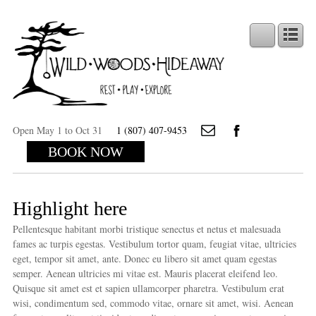
Open May 1 to Oct 31
1 (807) 407-9453
BOOK NOW
Highlight here
Pellentesque habitant morbi tristique senectus et netus et malesuada
fames ac turpis egestas. Vestibulum tortor quam, feugiat vitae, ultricies
eget, tempor sit amet, ante. Donec eu libero sit amet quam egestas
semper. Aenean ultricies mi vitae est. Mauris placerat eleifend leo.
Quisque sit amet est et sapien ullamcorper pharetra. Vestibulum erat
wisi, condimentum sed, commodo vitae, ornare sit amet, wisi. Aenean